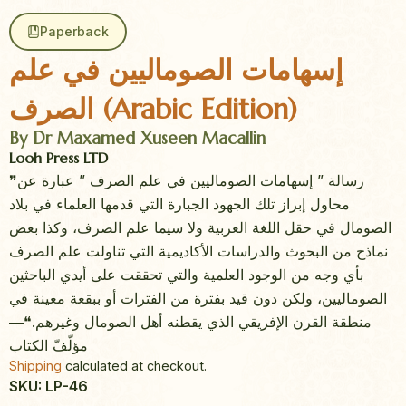
Paperback
إسهامات الصوماليين في علم
الصرف (Arabic Edition)
By Dr Maxamed Xuseen Macallin
Looh Press LTD
❞رسالة ” إسهامات الصوماليين في علم الصرف ” عبارة عن
محاول إبراز تلك الجهود الجبارة التي قدمها العلماء في بلاد
الصومال في حقل اللغة العربية ولا سيما علم الصرف، وكذا بعض
نماذج من البحوث والدراسات الأكاديمية التي تناولت علم الصرف
بأي وجه من الوجود العلمية والتي تحققت على أيدي الباحثين
الصوماليين، ولكن دون قيد بفترة من الفترات أو ببقعة معينة في
منطقة القرن الإفريقي الذي يقطنه أهل الصومال وغيرهم.❝―
ﻣﺆﻟّﻒّ اﻟﻜﺘﺎب
Shipping
calculated at checkout.
SKU: LP-46
Product quantity